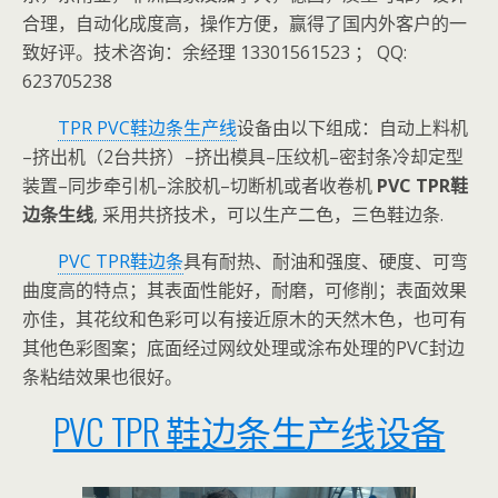
合理，自动化成度高，操作方便，赢得了国内外客户的一
致好评。技术咨询：余经理 13301561523 ； QQ:
623705238
TPR PVC鞋边条生产线
设备由以下组成：自动上料机
–挤出机（2台共挤）–挤出模具–压纹机–密封条冷却定型
装置–同步牵引机–涂胶机–切断机或者收卷机
PVC TPR鞋
边条生线
, 采用共挤技术，可以生产二色，三色鞋边条.
PVC TPR鞋边条
具有耐热、耐油和强度、硬度、可弯
曲度高的特点；其表面性能好，耐磨，可修削；表面效果
亦佳，其花纹和色彩可以有接近原木的天然木色，也可有
其他色彩图案；底面经过网纹处理或涂布处理的PVC封边
条粘结效果也很好。
PVC TPR 鞋边条生产线设备