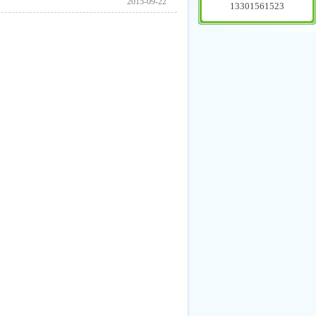
2015-09-22
13301561523