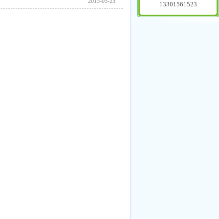
2015-05-25
13301561523