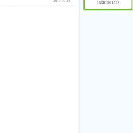
2015-05-24
13301561523