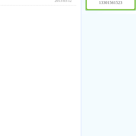
2015-05-12
13301561523