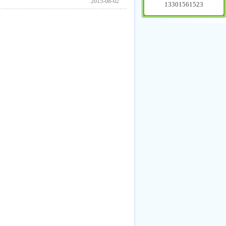
2015-08-02
13301561523