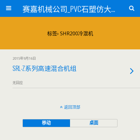
赛嘉机械公司_PVC石塑仿大理石线条生产线_PVC仿大理石板材生产设备_PVC门窗型材生产设备_PVC扣板设备_PVC/WPC发泡板材生产线_PVC波浪瓦生产设备_地毯覆膜TPR TPE设备_TPR鞋边条生产设备_PVC封边条卡条生产设备_PVC造料设备_PVC PE PP管材生产线_混合机
标签› SHR200冷混机
2015年9月16日
SRL-Z系列高速混合机组
无回应
返回顶部
移动
桌面