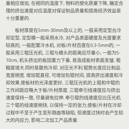
量相应增加, 在相同的温度下, 物料的塑化质量下降, 确定合
理的挤出速度对应温度对保证制品质量和提高经济效益是
十分重要的.
板材厚度在5mm-30mm及以上的, 一般采用定型台冷
却定型, 定型模一般采用水冷, 对产品表面硬度及光度要求
较高的, 一般配置冷水机, 对板/片材百度在0.3-5mm的, 一
般采用三辊压光机, 三辊与模头的距离应尽量小, 一般为5-
10cm, 机头挤出的板因重力下垂, 易造成板材表面发皱, 粗
糙度增大.同时易散热冷却, 对压光不利.辊筒长度应比制品
宽度稍宽. 增加辊直径, 可增加包辊时间, 提高挤出速度和冷
却效果,使板材的光泽度更好, 三辊压光机的上辊和中辊的
工作间距应略大于板/片材厚度. 三辊牵引线速度应与挤出
速度保持一致, 尽量避免拉伸. 牵引辊的线速度应比压光机
三个辊的线速度稍快, 以保持一定的张力,使板/片材在冷却
过程中不至于产生变形翘曲等缺陷, 但速度过快时会产生较
大的内应力, 影响二次加工产品质量.