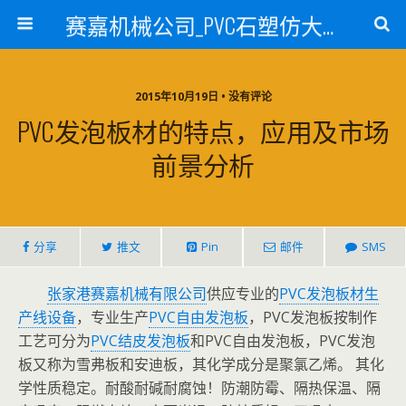
赛嘉机械公司_PVC石塑仿大理石线条生产线_PVC仿大理石板材生产设备_PVC门窗型材生产设备_PVC扣板设备_PVC/WPC发泡板材生产线_PVC波浪瓦生产设备_地毯覆膜TPR TPE设备_TPR鞋边条生产设备_PVC封边条卡条生产设备_PVC造料设备_PVC PE PP管材生产线_混合机
2015年10月19日 • 没有评论
PVC发泡板材的特点，应用及市场
前景分析
分享
推文
Pin
邮件
SMS
张家港赛嘉机械有限公司
供应专业的
PVC发泡板材生
产线设备
，专业生产
PVC自由发泡板
，PVC发泡板按制作
工艺可分为
PVC结皮发泡板
和PVC自由发泡板，PVC发泡
板又称为雪弗板和安迪板，其化学成分是聚氯乙烯。 其化
学性质稳定。耐酸耐碱耐腐蚀！防潮防霉、隔热保温、隔