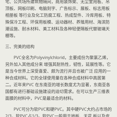
宅、公共场所建筑物隔间，商用装饰架、无尘室用板、吊
顶板、网板印刷、电脑刻字、广告标示、展板、标志用板
相册板 等行业及化工防腐工程、热成型件、冷库用板、特
殊保冷工程、环保用板模、运动器材、养殖用材、海滨防
潮设施、耐水材料、美工材料及各种轻便隔板代替玻璃天
棚等。
三、完美的结构
PVC全名为Polyvinylchlorid，主要成份为聚氯乙烯，
另外加入其他成分来 增强其耐热性，韧性，延展性等。它
是当今世界上深受喜爱、颇为流行并且也被广泛 应用的一
种合成材料。它的全球使用量在各种合成材料中高居第
二。近年来PVC 在东南亚的增长数度尤为显著，东南亚各
国都有进行基础设施建设的迫切需求。在可以生产三维表
面膜的材料中，PVC是最适合的材料。
PVC可分为软PVC和硬PVC。其中硬PVC大约占市场的
2/3，软PVC占1/3。软PVC一般用于地板、天花 板以及皮