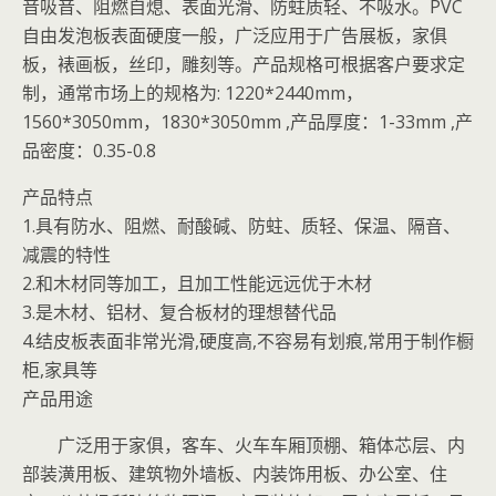
音吸音、阻燃自熄、表面光滑、防蛀质轻、不吸水。PVC
自由发泡板表面硬度一般，广泛应用于广告展板，家俱
板，裱画板，丝印，雕刻等。产品规格可根据客户要求定
制，通常市场上的规格为: 1220*2440mm，
1560*3050mm，1830*3050mm ,产品厚度：1-33mm ,产
品密度：0.35-0.8
产品特点
1.具有防水、阻燃、耐酸碱、防蛀、质轻、保温、隔音、
减震的特性
2.和木材同等加工，且加工性能远远优于木材
3.是木材、铝材、复合板材的理想替代品
4.结皮板表面非常光滑,硬度高,不容易有划痕,常用于制作橱
柜,家具等
产品用途
广泛用于家俱，客车、火车车厢顶棚、箱体芯层、内
部装潢用板、建筑物外墙板、内装饰用板、办公室、住