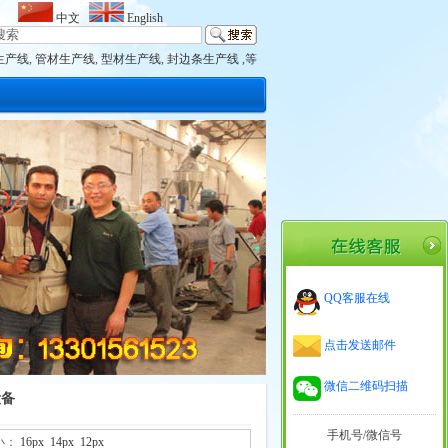
中文
English
生产线
,
管材生产线
,
型材生产线
,
封边条生产线 ,等
QQ客服在线
点击发送邮件
微信二维码扫描
设备
手机号/微信号
大小：
16px
14px
12px